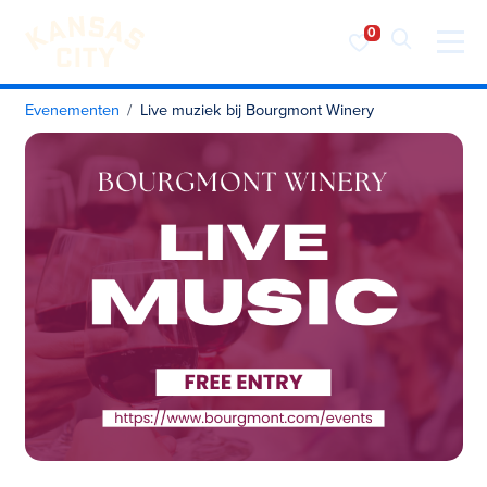
Bezoek KC
Ga naar inhoud
Evenementen
Live muziek bij Bourgmont Winery