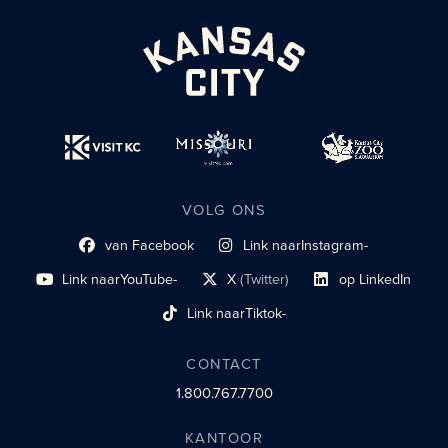
VOLG ONS
van Facebook
Link naar
Instagram-
Link naar sociaal profiel
sociaal profiel
Link naar
YouTube-
X
(Twitter)
op LinkedIn
sociaal profiel
sociaal profiellink
Link naar sociaal profi
Link naar
Tiktok-
sociaalprofiel
CONTACT
1.800.767.7700
KANTOOR