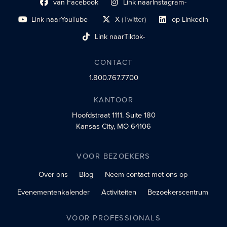
van Facebook
Link naar
Instagram-
Link naar sociaal profiel
sociaal profiel
Link naar
YouTube-
X
(Twitter)
op LinkedIn
sociaal profiel
sociaal profiellink
Link naar sociaal profi
Link naar
Tiktok-
sociaalprofiel
CONTACT
1.800.767.7700
KANTOOR
Hoofdstraat 1111.
Suite 180
Kansas City, MO 64106
VOOR BEZOEKERS
Over ons
Blog
Neem contact met ons op
Evenementenkalender
Activiteiten
Bezoekerscentrum
VOOR PROFESSIONALS