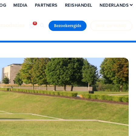
LOG
MEDIA
PARTNERS
REISHANDEL
NEDERLANDS
modaties
Bezoekersgids
Boek uw verblijf