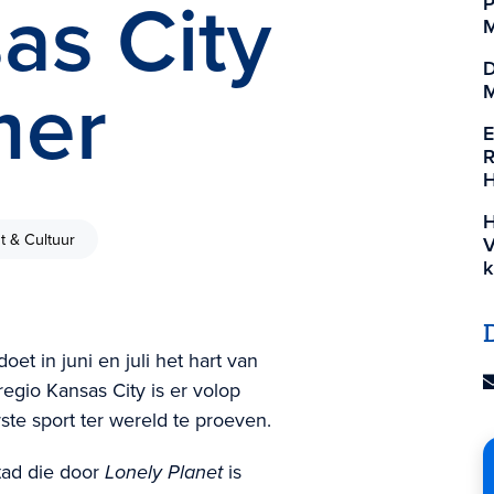
as City
P
M
D
mer
M
E
R
H
H
t & Cultuur
V
k
et in juni en juli het hart van
regio Kansas City is er volop
te sport ter wereld te proeven.
stad die door
Lonely Planet
is