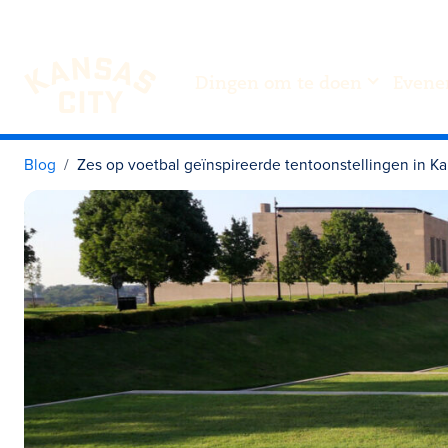
Dingen om te doen
Evene
Bezoek KC
Ga naar inhoud
Blog
Zes op voetbal geïnspireerde tentoonstellingen in K