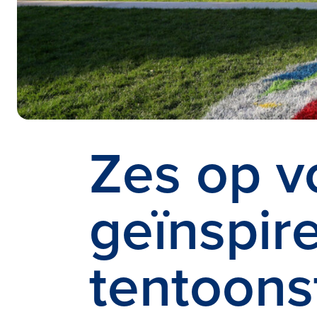
Zes op v
geïnspir
tentoons