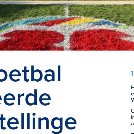
oetbal
eerde
H
e
W
tellinge
U
i