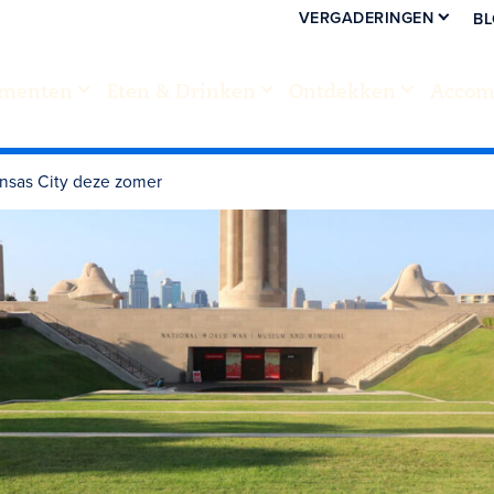
VERGADERINGEN
B
menten
Eten & Drinken
Ontdekken
Accom
ansas City deze zomer