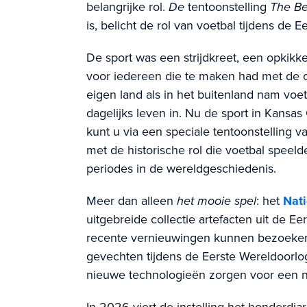
belangrijke rol.
De
tentoonstelling
The Be
is, belicht de rol van voetbal tijdens de 
De sport was een strijdkreet, een opkikke
voor iedereen die te maken had met de o
eigen land als in het buitenland nam voet
dagelijks leven in. Nu de sport in Kansas
kunt u via een speciale tentoonstelling
met de historische rol die voetbal speel
periodes in de wereldgeschiedenis.
Meer dan alleen
het mooie spel
: het
Nat
uitgebreide collectie artefacten uit de E
recente vernieuwingen kunnen bezoeker
gevechten tijdens de Eerste Wereldoorlog 
nieuwe technologieën zorgen voor een n
In 2026 viert de instelling het honderdja