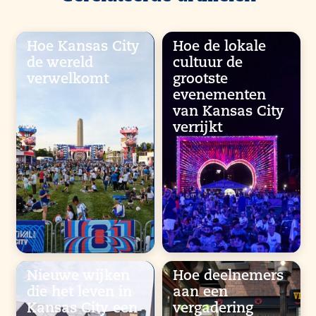
Hoe Kansas City
Hoe de lokale
de wereld
cultuur de
verwelkomt
grootste
evenementen
van Kansas City
verrijkt
Nieuwe wijken
Hoe deelnemers
die het leven in
aan een
Kansas City een
vergadering