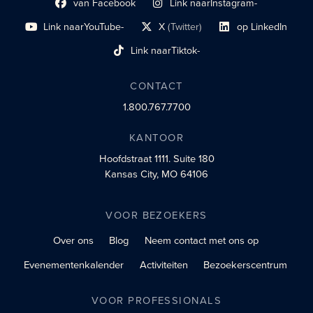
van Facebook
Link naar
Instagram-
Link naar sociaal profiel
sociaal profiel
Link naar
YouTube-
X
(Twitter)
op LinkedIn
sociaal profiel
sociaal profiellink
Link naar sociaal profi
Link naar
Tiktok-
sociaalprofiel
CONTACT
1.800.767.7700
KANTOOR
Hoofdstraat 1111.
Suite 180
Kansas City, MO 64106
VOOR BEZOEKERS
Over ons
Blog
Neem contact met ons op
Evenementenkalender
Activiteiten
Bezoekerscentrum
VOOR PROFESSIONALS