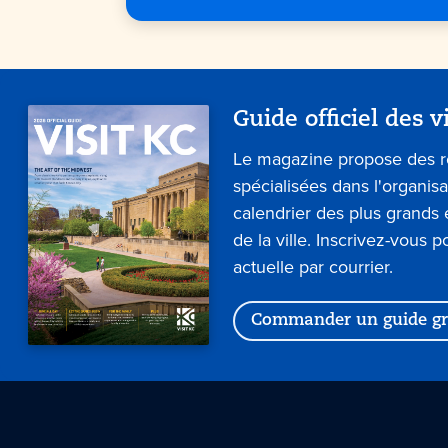
Guide officiel des v
Le magazine propose des 
spécialisées dans l'organis
calendrier des plus grand
de la ville. Inscrivez-vous p
actuelle par courrier.
Commander un guide gr