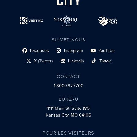
SUIVEZ-NOUS
Facebook
Instagram
YouTube
lien du profil social
lien vers le profil social
lien vers le profil social
X
(Twitter)
LinkedIn
Tiktok
lien vers le profil social
lien vers le profil social
lien vers le profil social
CONTACT
1.800.767.7700
BUREAU
1111 Main St.
Suite 180
Kansas City, MO 64106
POUR LES VISITEURS