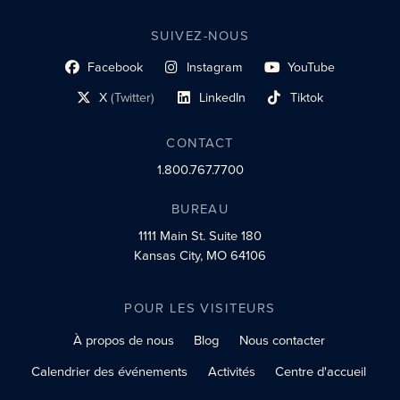
SUIVEZ-NOUS
Facebook
Instagram
YouTube
lien du profil social
lien vers le profil social
lien vers le profil social
X
(Twitter)
LinkedIn
Tiktok
lien vers le profil social
lien vers le profil social
lien vers le profil social
CONTACT
1.800.767.7700
BUREAU
1111 Main St.
Suite 180
Kansas City, MO 64106
POUR LES VISITEURS
À propos de nous
Blog
Nous contacter
Calendrier des événements
Activités
Centre d'accueil