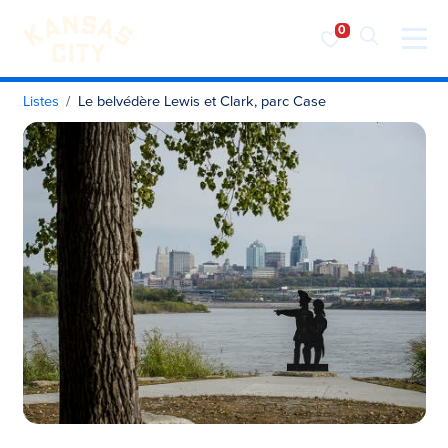
Visiter KC
Skip to content
Listes
Le belvédère Lewis et Clark, parc Case