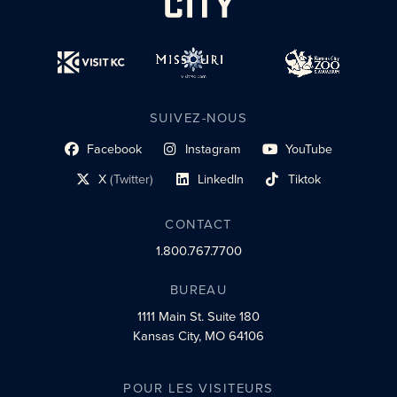
SUIVEZ-NOUS
Facebook
Instagram
YouTube
lien du profil social
lien vers le profil social
lien vers le profil social
X
(Twitter)
LinkedIn
Tiktok
lien vers le profil social
lien vers le profil social
lien vers le profil social
CONTACT
1.800.767.7700
BUREAU
1111 Main St.
Suite 180
Kansas City, MO 64106
POUR LES VISITEURS