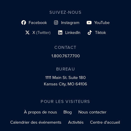
SUIVEZ-NOUS
Facebook
Instagram
YouTube
lien du profil social
lien vers le profil social
lien vers le profil social
X
(Twitter)
LinkedIn
Tiktok
lien vers le profil social
lien vers le profil social
lien vers le profil social
CONTACT
1.800.767.7700
BUREAU
1111 Main St.
Suite 180
Kansas City, MO 64106
POUR LES VISITEURS
À propos de nous
Blog
Nous contacter
Calendrier des événements
Activités
Centre d'accueil