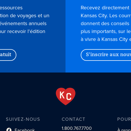
ressources
Recevez directement 
ation de voyages et un
Kansas City. Les courr
s événements annuels
donnent des conseils 
our recevoir l'édition
plus importants, sur l
à vivre à Kansas City 
atuit
S'inscrire aux nou
SUIVEZ-NOUS
CONTACT
POUR
1.800.767.7700
Facebook
À prop