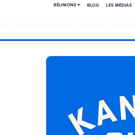
RÉUNIONS
BLOG
LES MÉDIAS
nts
Alimentation et boissons
Explorer
Lieux de sé
h