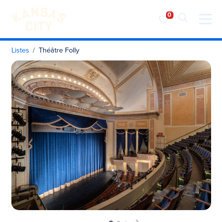
Visiter KC
Skip to content
Listes
Théâtre Folly