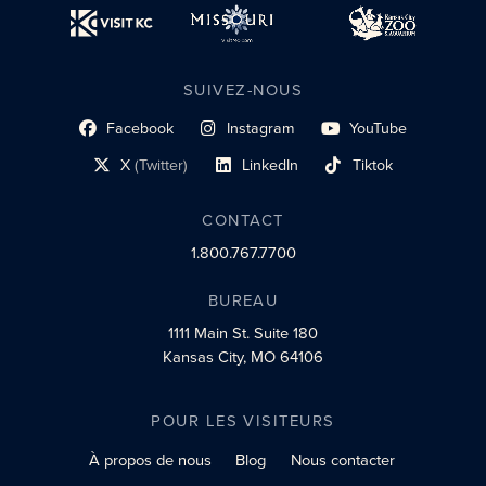
SUIVEZ-NOUS
Facebook
Instagram
YouTube
lien du profil social
lien vers le profil social
lien vers le profil social
X
(Twitter)
LinkedIn
Tiktok
lien vers le profil social
lien vers le profil social
lien vers le profil social
CONTACT
1.800.767.7700
BUREAU
1111 Main St.
Suite 180
Kansas City, MO 64106
POUR LES VISITEURS
À propos de nous
Blog
Nous contacter