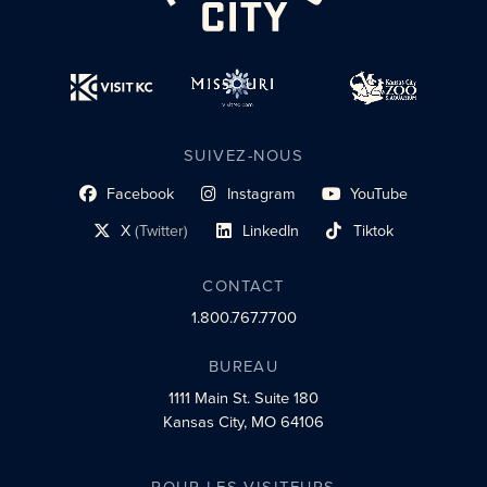
SUIVEZ-NOUS
Facebook
Instagram
YouTube
lien du profil social
lien vers le profil social
lien vers le profil social
X
(Twitter)
LinkedIn
Tiktok
lien vers le profil social
lien vers le profil social
lien vers le profil social
CONTACT
1.800.767.7700
BUREAU
1111 Main St.
Suite 180
Kansas City, MO 64106
POUR LES VISITEURS