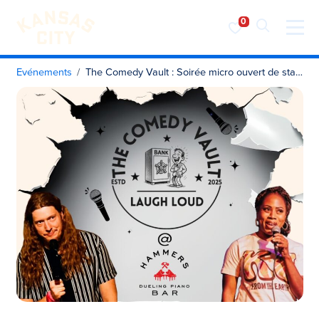
Visiter KC
Skip to content
Evénements
The Comedy Vault : Soirée micro ouvert de stand-up au Hammers