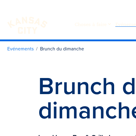
Choses à faire
Evéneme
Visiter KC
Skip to content
Evénements
Brunch du dimanche
Brunch 
dimanch