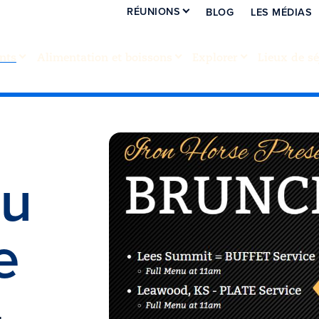
RÉUNIONS
BLOG
LES MÉDIAS
nts
Alimentation et boissons
Explorer
Lieux de sé
du
e