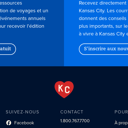
ressources
Recevez directement 
ation de voyages et un
Kansas City. Les courr
s événements annuels
donnent des conseils 
our recevoir l'édition
plus importants, sur l
à vivre à Kansas City 
atuit
S'inscrire aux nou
SUIVEZ-NOUS
CONTACT
POUR
1.800.767.7700
Facebook
À prop
lien du profil social