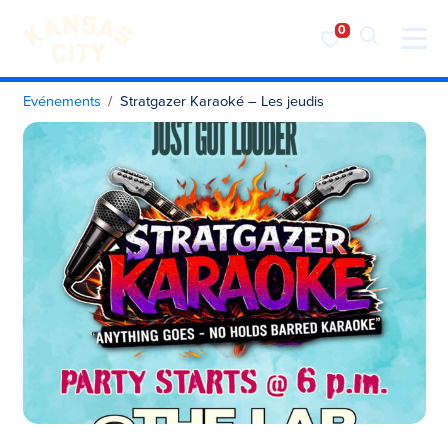
Visiter KC
Skip to content
Evénements
Stratgazer Karaoké – Les jeudis