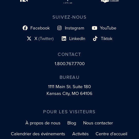
SUIVEZ-NOUS
Facebook
Instagram
YouTube
lien du profil social
lien vers le profil social
lien vers le profil social
X
(Twitter)
LinkedIn
Tiktok
lien vers le profil social
lien vers le profil social
lien vers le profil social
CONTACT
1.800.767.7700
BUREAU
1111 Main St.
Suite 180
Kansas City, MO 64106
POUR LES VISITEURS
À propos de nous
Blog
Nous contacter
Calendrier des événements
Activités
Centre d'accueil