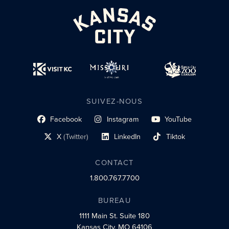
SUIVEZ-NOUS
Facebook
Instagram
YouTube
lien du profil social
lien vers le profil social
lien vers le profil social
X
(Twitter)
LinkedIn
Tiktok
lien vers le profil social
lien vers le profil social
lien vers le profil social
CONTACT
1.800.767.7700
BUREAU
1111 Main St.
Suite 180
Kansas City, MO 64106