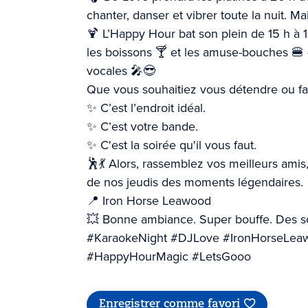
chanter, danser et vibrer toute la nuit. M
🍹 L’Happy Hour bat son plein de 15 h à 1
les boissons 🍸 et les amuse-bouches 🍔 
vocales 🎤😎
Que vous souhaitiez vous détendre ou fai
✨ C’est l’endroit idéal.
✨ C’est votre bande.
✨ C'est la soirée qu'il vous faut.
🕺💃 Alors, rassemblez vos meilleurs amis,
de nos jeudis des moments légendaires.
📍 Iron Horse Leawood
💥 Bonne ambiance. Super bouffe. Des so
#KaraokeNight #DJLove #IronHorseLeaw
#HappyHourMagic #LetsGooo
Enregistrer comme favori