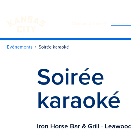
Choses à faire
Evéneme
Visiter KC
Skip to content
Evénements
Soirée karaoké
Soirée
karaoké
Iron Horse Bar & Grill - Leawoo