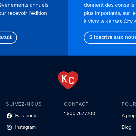
s événements annuels
donnent des conseils 
our recevoir l'édition
plus importants, sur l
à vivre à Kansas City 
atuit
S'inscrire aux nou
SUIVEZ-NOUS
CONTACT
POUR
1.800.767.7700
Facebook
À prop
lien du profil social
Instagram
Blog
lien vers le profil social