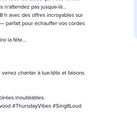
ais n’attendez pas jusque-là…
8 h avec des offres incroyables sur
— parfait pour échauffer vos cordes
re la fête…
 venez chanter à tue-tête et faisons
irées inoubliables.
ood #ThursdayVibes #SingItLoud