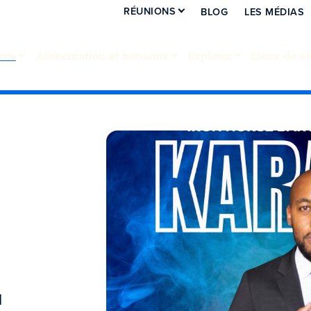
RÉUNIONS
BLOG
LES MÉDIAS
nts
Alimentation et boissons
Explorer
Lieux de sé
d