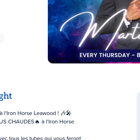
ght
 à l'Iron Horse Leawood ! 🎶🎤
LUS CHAUDES🔥 à l'Iron Horse
ec tous les tubes qui vous feront