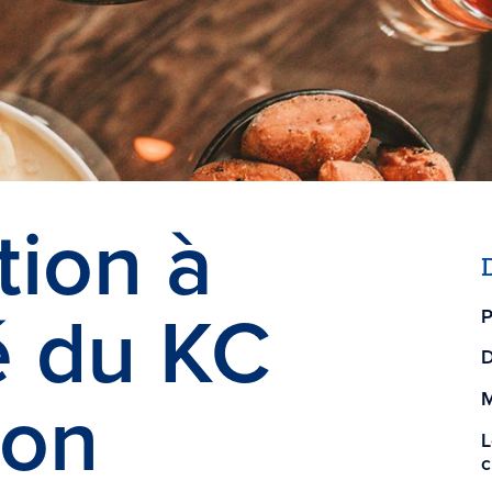
tion à
é du KC
P
D
ion
M
L
c