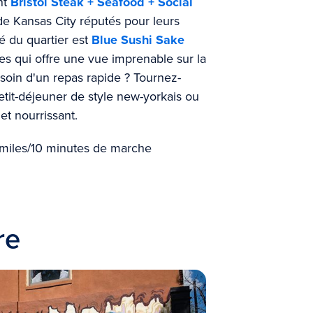
nt
Bristol Steak + Seafood + Social
e Kansas City réputés pour leurs
né du quartier est
Blue Sushi Sake
s qui offre une vue imprenable sur la
soin d'un repas rapide ? Tournez-
tit-déjeuner de style new-yorkais ou
et nourrissant.
 miles/10 minutes de marche
re