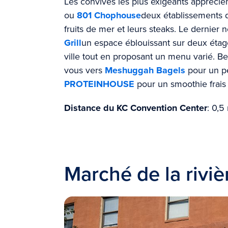
Les convives les plus exigeants apprécie
ou
801 Chophouse
deux établissements d
fruits de mer et leurs steaks. Le dernier 
Grill
un espace éblouissant sur deux étage
ville tout en proposant un menu varié. Be
vous vers
Meshuggah Bagels
pour un pe
PROTEINHOUSE
pour un smoothie frais 
Distance du KC Convention Center
: 0,5
Marché de la riviè