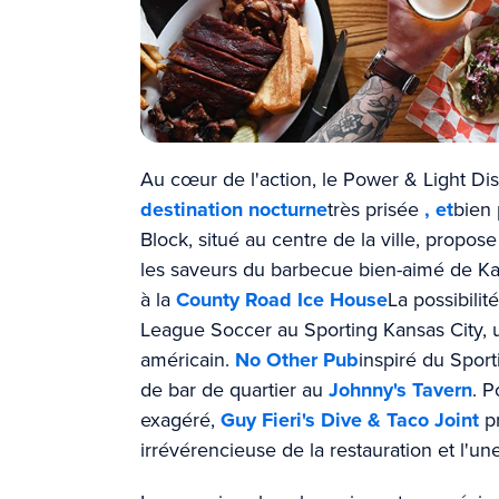
Au cœur de l'action, le Power & Light Dis
destination nocturne
très prisée
, et
bien 
Block, situé au centre de la ville, propo
les saveurs du barbecue bien-aimé de Ka
à la
County Road Ice House
La possibilit
League Soccer au Sporting Kansas City, un
américain.
No Other Pub
inspiré du Spor
de bar de quartier au
Johnny's Tavern
. P
exagéré,
Guy Fieri's Dive & Taco Joint
p
irrévérencieuse de la restauration et l'un