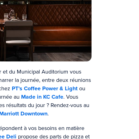
 et du Municipal Auditorium vous
marrer la journée, entre deux réunions
 chez
PT’s Coffee Power & Light
ou
ournée au
Made in KC Cafe
. Vous
es résultats du jour ? Rendez-vous au
 Marriott Downtown
.
épondent à vos besoins en matière
e Deli
propose des parts de pizza et