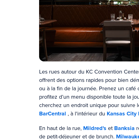
Les rues autour du KC Convention Center
offrent des options rapides pour bien dé
ou à la fin de la journée. Prenez un café
profitez d’un menu disponible toute la j
cherchez un endroit unique pour suivre l
BarCentral
, à l'intérieur du
Kansas City
En haut de la rue,
Mildred's
et
Banksia
r
de petit-déjeuner et de brunch.
Milwauke