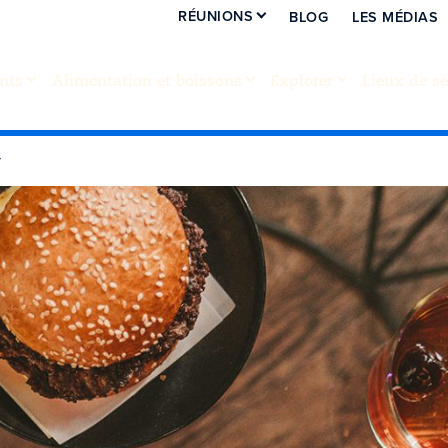
RÉUNIONS
BLOG
LES MÉDIAS
nts
Alimentation et boissons
Explorer
Lieux de sé
r