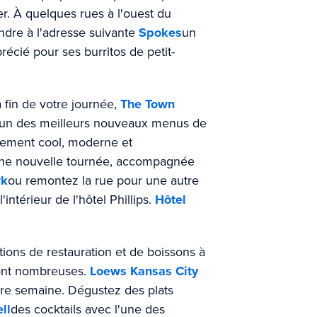
r. À quelques rues à l'ouest du
dre à l'adresse suivante
Spokes
un
écié pour ses burritos de petit-
fin de votre journée,
The Town
l'un des meilleurs nouveaux menus de
blement cool, moderne et
une nouvelle tournée, accompagnée
wk
ou remontez la rue pour une autre
intérieur de l'hôtel Phillips.
Hôtel
ptions de restauration et de boissons à
 sont nombreuses.
Loews Kansas City
re semaine. Dégustez des plats
ll
des cocktails avec l'une des