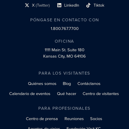
X
(Twitter)
LinkedIn
Tiktok
enlace al perfil social
enlace al perfil social
enlace al perfil social
PÓNGASE EN CONTACTO CON
1.800.767.7700
OFICINA
1111 Main St.
Suite 180
Kansas City, MO 64106
PARA LOS VISITANTES
Quiénes somos
Blog
Contáctanos
Calendario de eventos
Qué hacer
Centro de visitantes
PARA PROFESIONALES
Centro de prensa
Reuniones
Socios
Agentes de viajes
Fundación Visit KC