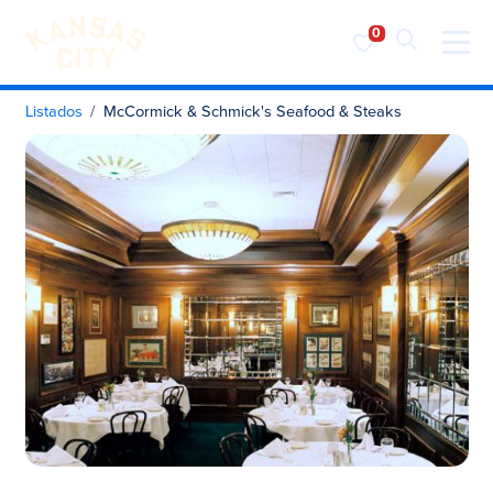
Visita KC
Ir al contenido
Listados
McCormick & Schmick's Seafood & Steaks