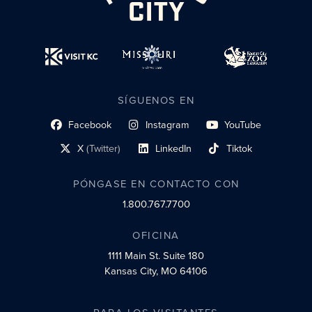
SÍGUENOS EN
Facebook
Instagram
YouTube
enlace al perfil social
enlace de perfil social
enlace de perfil social
X
(Twitter)
LinkedIn
Tiktok
enlace al perfil social
enlace al perfil social
enlace al perfil social
PÓNGASE EN CONTACTO CON
1.800.767.7700
OFICINA
1111 Main St.
Suite 180
Kansas City, MO 64106