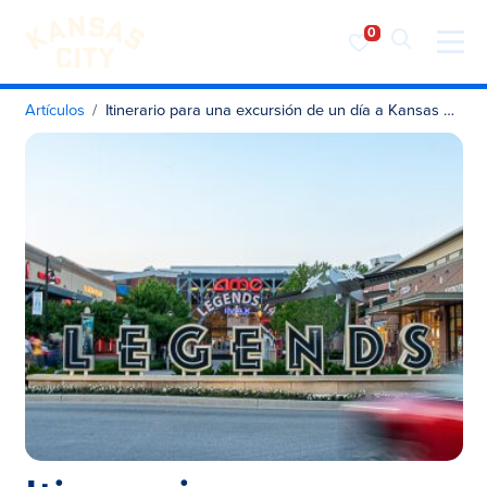
Visita KC
Ir al contenido
Artículos
Itinerario para una excursión de un día a Kansas City (Kansas) y Bonner Springs