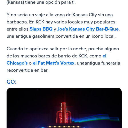
(Kansas) tiene una opción para ti.
Y no sería un viaje a la zona de Kansas City sin una
barbacoa. En KCK hay varios locales muy populares,
entre ellos
Slaps BBQ
y
Joe’s Kansas City Bar-B-Que
,
una antigua gasolinera convertida en un icono local.
Cuando te apetezca salir por la noche, prueba alguno
de los muchos bares de barrio de KCK, como
el
Chicago’s
o
el Fat Matt’s Vortex
, una
antigua funeraria
reconvertida en bar.
GO: