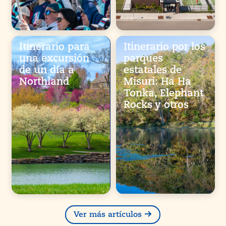
Itinerario para
Itinerario por los
una excursión
parques
de un día a
estatales de
Northland
Misuri: Ha Ha
Tonka, Elephant
Rocks y otros
Ver más artículos