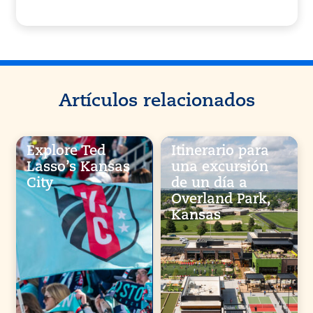
Artículos relacionados
Explore Ted
Itinerario para
Lasso’s Kansas
una excursión
City
de un día a
Overland Park,
Kansas