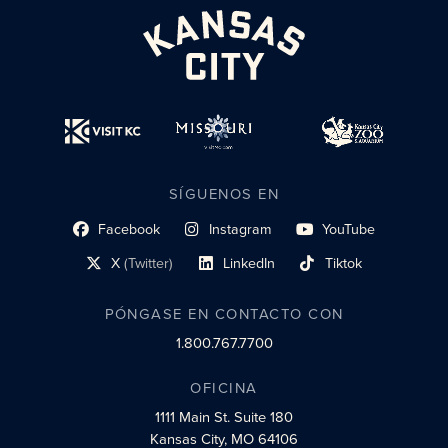
SÍGUENOS EN
Facebook
Instagram
YouTube
enlace al perfil social
enlace de perfil social
enlace de perfil social
X
(Twitter)
LinkedIn
Tiktok
enlace al perfil social
enlace al perfil social
enlace al perfil social
PÓNGASE EN CONTACTO CON
1.800.767.7700
OFICINA
1111 Main St.
Suite 180
Kansas City, MO 64106