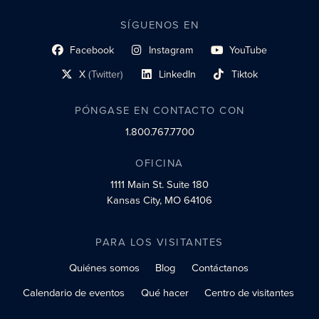
SÍGUENOS EN
Facebook
Instagram
YouTube
enlace al perfil social
enlace de perfil social
enlace de perfil social
X
(Twitter)
LinkedIn
Tiktok
enlace al perfil social
enlace al perfil social
enlace al perfil social
PÓNGASE EN CONTACTO CON
1.800.767.7700
OFICINA
1111 Main St.
Suite 180
Kansas City, MO 64106
PARA LOS VISITANTES
Quiénes somos
Blog
Contáctanos
Calendario de eventos
Qué hacer
Centro de visitantes