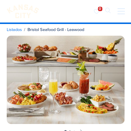
Visita KC
Ir al contenido
Listados
Bristol Seafood Grill - Leawood