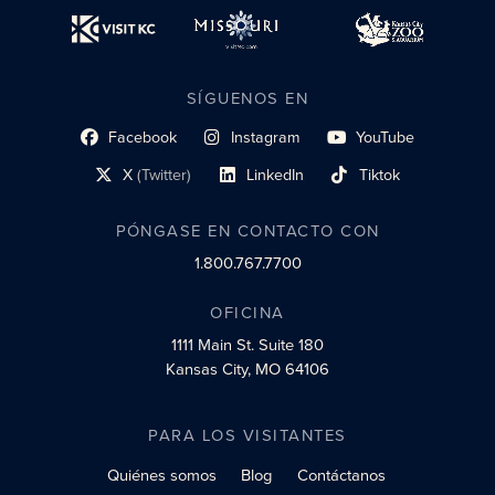
SÍGUENOS EN
Facebook
Instagram
YouTube
enlace al perfil social
enlace de perfil social
enlace de perfil social
X
(Twitter)
LinkedIn
Tiktok
enlace al perfil social
enlace al perfil social
enlace al perfil social
PÓNGASE EN CONTACTO CON
1.800.767.7700
OFICINA
1111 Main St.
Suite 180
Kansas City, MO 64106
PARA LOS VISITANTES
Quiénes somos
Blog
Contáctanos