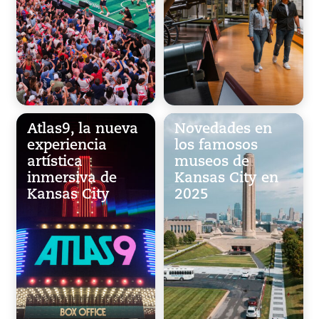
Atlas9, la nueva
Novedades en
experiencia
los famosos
artística
museos de
inmersiva de
Kansas City en
Kansas City
2025