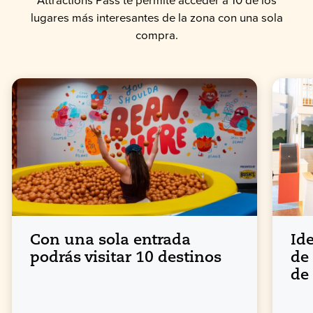
Attractions Pass te permite acceder a 10 de los
lugares más interesantes de la zona con una sola
compra.
Con una sola entrada
Id
podrás visitar 10 destinos
de
de