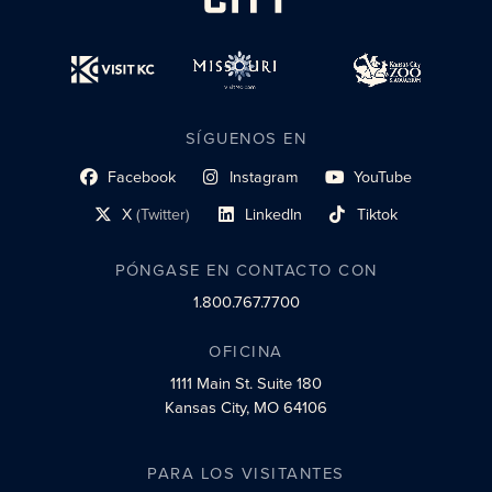
SÍGUENOS EN
Facebook
Instagram
YouTube
enlace al perfil social
enlace de perfil social
enlace de perfil social
X
(Twitter)
LinkedIn
Tiktok
enlace al perfil social
enlace al perfil social
enlace al perfil social
PÓNGASE EN CONTACTO CON
1.800.767.7700
OFICINA
1111 Main St.
Suite 180
Kansas City, MO 64106
PARA LOS VISITANTES