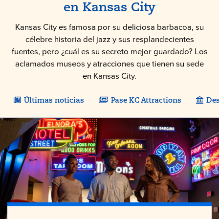
en
Kansas City
Kansas City es famosa por su deliciosa barbacoa, su
célebre historia del jazz y sus resplandecientes
fuentes, pero ¿cuál es su secreto mejor guardado? Los
aclamados museos y atracciones que tienen su sede
en Kansas City.
Últimas noticias
Pase KC Attractions
Des