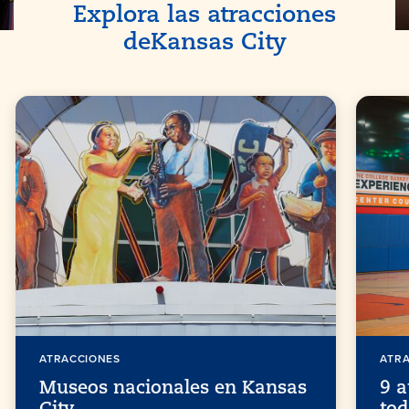
Explora las atracciones
de
Kansas City
ATRACCIONES
ATR
Museos nacionales en Kansas
9 a