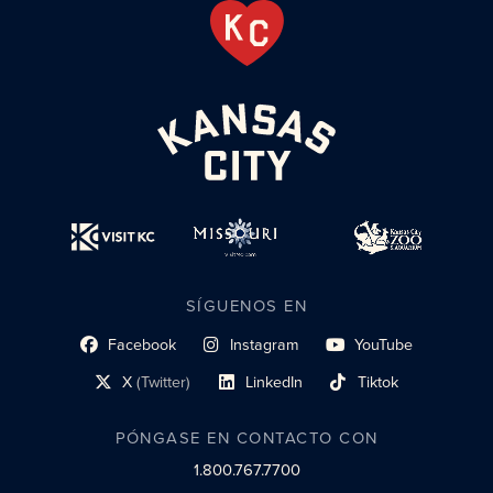
SÍGUENOS EN
Facebook
Instagram
YouTube
enlace al perfil social
enlace de perfil social
enlace de perfil social
X
(Twitter)
LinkedIn
Tiktok
enlace al perfil social
enlace al perfil social
enlace al perfil social
PÓNGASE EN CONTACTO CON
1.800.767.7700