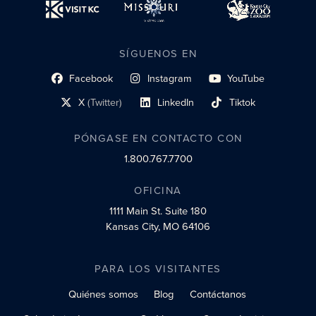
SÍGUENOS EN
Facebook
Instagram
YouTube
enlace al perfil social
enlace de perfil social
enlace de perfil social
X
(Twitter)
LinkedIn
Tiktok
enlace al perfil social
enlace al perfil social
enlace al perfil social
PÓNGASE EN CONTACTO CON
1.800.767.7700
OFICINA
1111 Main St.
Suite 180
Kansas City, MO 64106
PARA LOS VISITANTES
Quiénes somos
Blog
Contáctanos