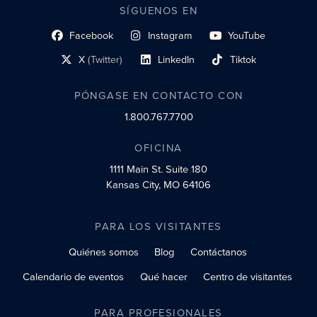
SÍGUENOS EN
Facebook
Instagram
YouTube
enlace al perfil social
enlace de perfil social
enlace de perfil social
X
(Twitter)
LinkedIn
Tiktok
enlace al perfil social
enlace al perfil social
enlace al perfil social
PÓNGASE EN CONTACTO CON
1.800.767.7700
OFICINA
1111 Main St.
Suite 180
Kansas City, MO 64106
PARA LOS VISITANTES
Quiénes somos
Blog
Contáctanos
Calendario de eventos
Qué hacer
Centro de visitantes
PARA PROFESIONALES