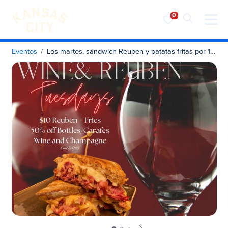
Visita KC
Ir al contenido
Eventos
Los martes, sándwich Reuben y patatas fritas por 10 $; vino y champán en botella o jarra a mitad de precio