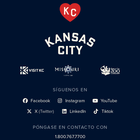
SÍGUENOS EN
Facebook
Instagram
YouTube
enlace al perfil social
enlace de perfil social
enlace de perfil social
X
(Twitter)
LinkedIn
Tiktok
enlace al perfil social
enlace al perfil social
enlace al perfil social
PÓNGASE EN CONTACTO CON
1.800.767.7700