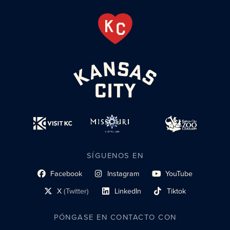
SÍGUENOS EN
Facebook
Instagram
YouTube
enlace al perfil social
enlace de perfil social
enlace de perfil social
X
(Twitter)
LinkedIn
Tiktok
enlace al perfil social
enlace al perfil social
enlace al perfil social
PÓNGASE EN CONTACTO CON