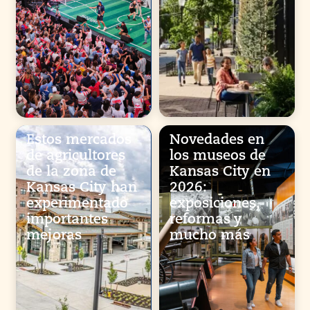
Estos mercados
Novedades en
de agricultores
los museos de
de la zona de
Kansas City en
Kansas City han
2026:
experimentado
exposiciones,
importantes
reformas y
mejoras
mucho más