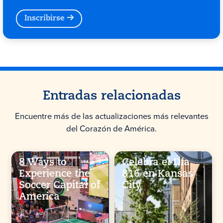
Inscribirse
Entradas relacionadas
Encuentre más de las actualizaciones más relevantes
del Corazón de América.
8 Ways to
Celebra el Día
Experience the
816 en Kansas
Soccer Capital of
City
America