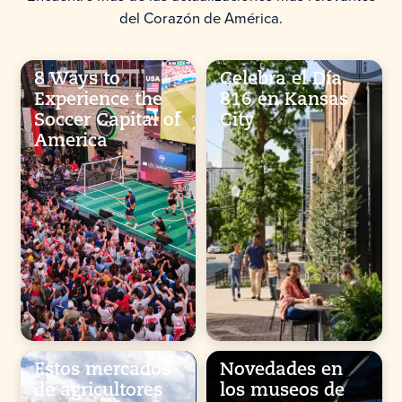
del Corazón de América.
8 Ways to
Celebra el Día
Experience the
816 en Kansas
Soccer Capital of
City
America
Estos mercados
Novedades en
de agricultores
los museos de