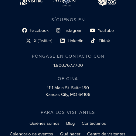
SÍGUENOS EN
Facebook
Instagram
YouTube
enlace al perfil social
enlace de perfil social
enlace de perfil social
X
(Twitter)
LinkedIn
Tiktok
enlace al perfil social
enlace al perfil social
enlace al perfil social
PÓNGASE EN CONTACTO CON
1.800.767.7700
OFICINA
1111 Main St.
Suite 180
Kansas City, MO 64106
PARA LOS VISITANTES
Quiénes somos
Blog
Contáctanos
Calendario de eventos
Qué hacer
Centro de visitantes