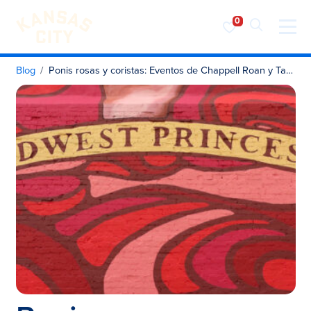
Visita KC
Ir al contenido
Blog
Ponis rosas y coristas: Eventos de Chappell Roan y Taylor Swift en KC