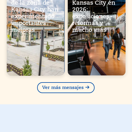
de la zona de
Kansas City en
Kansas City han
2026:
experimentado
exposiciones,
importantes
reformas y
mejoras
mucho más
Ver más mensajes