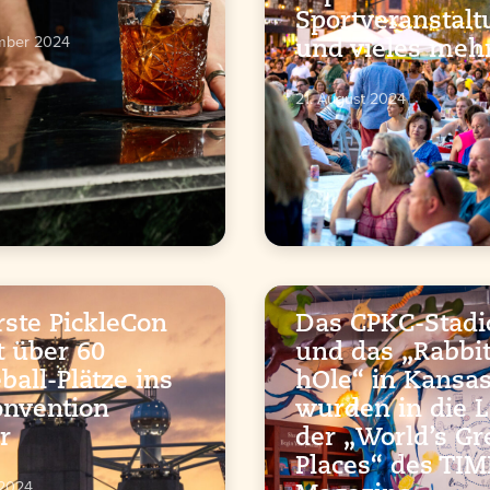
Sportveranstal
ember 2024
und vieles meh
21. August 2024
rste PickleCon
Das CPKC-Stadi
t über 60
und das „Rabbi
eball-Plätze ins
hOle“ in Kansas
nvention
wurden in die L
r
der „World’s Gr
Places“ des TIM
 2024