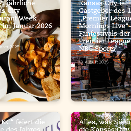
7. jährliche
Kansas City ist
s City
Gastgeber des 1
urant Week
„Premier Leagu
t im Januar 2026
Mornings Live“
Fanfestivals der
Premier League
ember 2025
NBC Sports
18. August 2025
 KC“ feiert die
Alles, was Sie 
ge des Jahres
die Kansas City