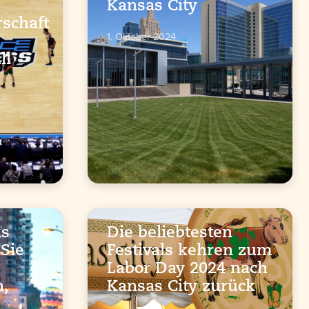
Kansas City
schaft
1. Oktober 2024
ll
as
Die beliebtesten
 Sie
Festivals kehren zum
Labor Day 2024 nach
n,
Kansas City zurück