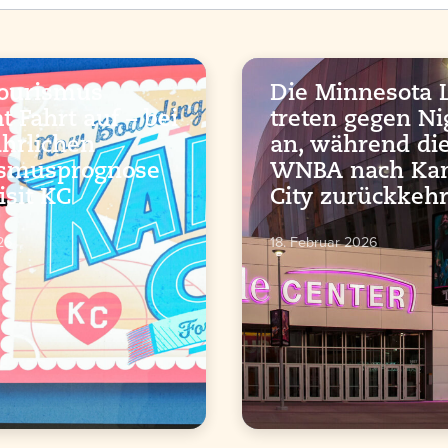
Tourismus
Die Minnesota 
 Fahrt auf – bei
treten gegen Ni
ährlichen
an, während di
ismusprognose
WNBA nach Ka
isit KC
City zurückkehr
26
18. Februar 2026