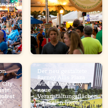
15. August 2024
tungen
r
on
Der neu gestaltete
t
Barney Allis Plaza
 City
wird Kansas City
iste
neue
eatest
Veranstaltungsflächen
E-
im Freien bieten