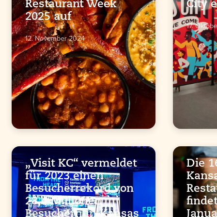
Restaurant Week
City 
2025 auf
17. Oktob
12. November 2024
„Visit KC“ vermeldet
Die 1
für 2023 einen
Kansa
Besucherrekord von
Resta
28,4 Millionen
finde
Besuchern in Kansas
Janua