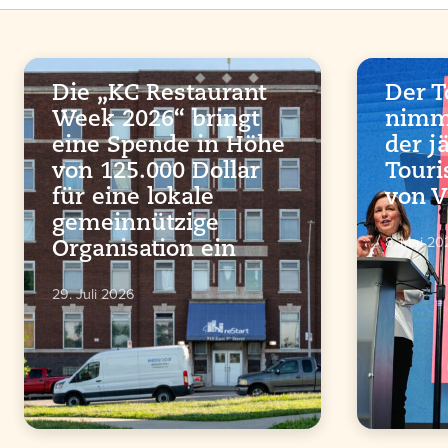
Die „KC Restaurant
Der 
Week 2026“ bringt
nimmt
eine Spende in Höhe
der j
von 125.000 Dollar
Tour
für eine lokale
von V
gemeinnützige
8. Mai 20
Organisation ein
29. Juli 2026