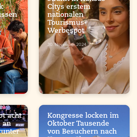
k
Citys erstem
üssen
nationalen
Tourismus-
Werbespot
30. November 2024
t acht
Kongresse locken im
n an
Oktober Tausende
runter
von Besuchern nach