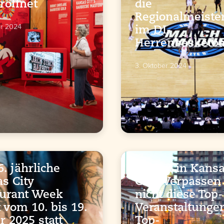
eröffnet
die
Regionalmeister
er 2024
im DI-
Herrenbasketba
3. Oktober 2024
6. jährliche
Herbst in Kans
s City
City: Verpassen
urant Week
nicht diese Top-
t vom 10. bis 19.
Veranstaltunge
r 2025 statt
Top-