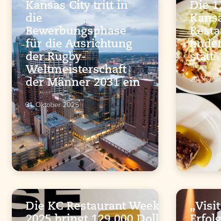
Kansas City tritt in
Die 1
die
Kansa
Bewerbungsphase
Resta
für die Ausrichtung
finde
der Rugby-
statt
Weltmeisterschaft
24. Sept
der Männer 2031 ein
31. Oktober 2025
Die KC Restaurant Week
„Visit
2025 bringt 129.000 Dollar
Erfol