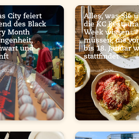
s City feiert
Alles, was Sie 
nd des Black
die KC Restaura
ry Month
Week wissen
ngenheit,
müssen, die vo
nwart und
bis 18. Januar 
nft
stattfindet
r 2026
2. Januar 2026