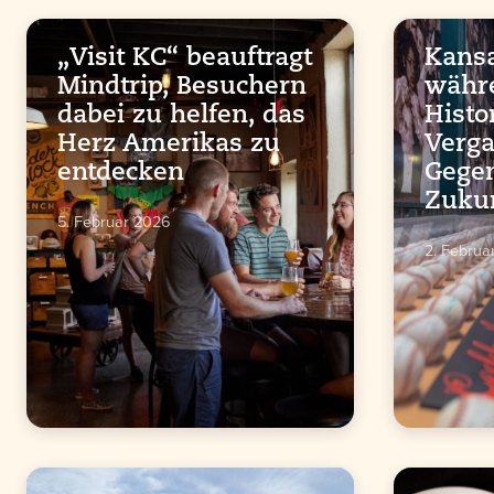
„Visit KC“ beauftragt
Kansa
Mindtrip, Besuchern
währe
dabei zu helfen, das
Histo
Herz Amerikas zu
Verga
entdecken
Gege
Zuku
5. Februar 2026
2. Februa