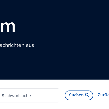
om
achrichten aus
Stichwortsuche
Suchen
Zurüc