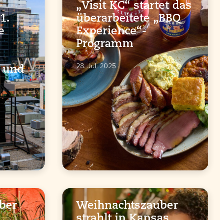
„Visit KC“ startet das
1.
überarbeitete „BBQ
e
Experience“-
-
Programm
28. Juli 2025
 und
über
Weihnachtszauber
strahlt in Kansas