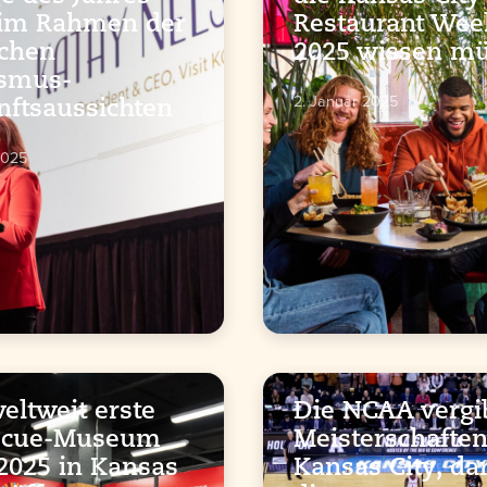
 im Rahmen der
Restaurant Wee
ichen
2025 wissen m
ismus-
2. Januar 2025
ftsaussichten
2025
eltweit erste
Die NCAA vergib
ecue-Museum
Meisterschafte
2025 in Kansas
Kansas City, da