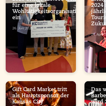
für eine lokale
2024
Wohltätigkeitsorganisation
jährl
ein
Tour
Zukun
26. Juni 2025
24. April 
Gift Card Market tritt
Das w
als Hauptsponsor der
Barb
Kansas City
wird 