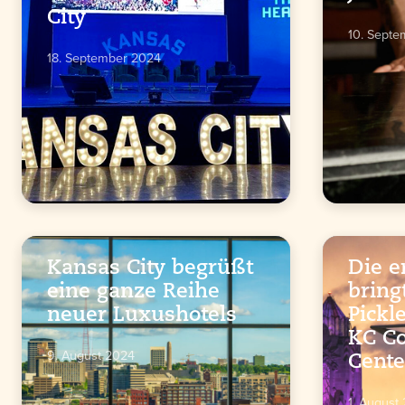
City
10. Sept
18. September 2024
Kansas City begrüßt
Die e
eine ganze Reihe
bring
neuer Luxushotels
Pickl
KC Co
9. August 2024
Cente
1. August