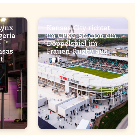
Lynx
Kansas City richtet
geria
im CPKC-Stadion ein
e
Doppelspiel im
nsas
Frauen-Rugby aus
t
11. Februar 2026