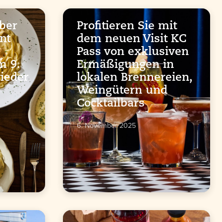
über
Profitieren Sie mit
nt
dem neuen Visit KC
Pass von exklusiven
m 9.
Ermäßigungen in
wieder
lokalen Brennereien,
Weingütern und
Cocktailbars
6. November 2025