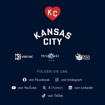
FOLGEN SIE UNS
von Facebook
von Instagram
Link zum sozialen Profil
Link zum sozialen Profil
von YouTube
X
(Twitter)
von LinkedIn
Link zum sozialen Profil
Social-Profil-Link
Link zum sozialen Profil
von TikTok
Link zum sozialen Profil