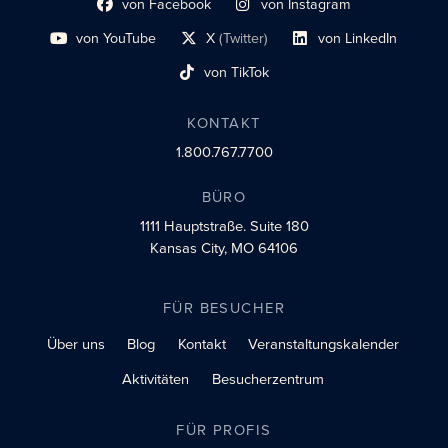
von Facebook
von Instagram
Link zum sozialen Profil
Link zum sozialen Profil
von YouTube
X
(Twitter)
von LinkedIn
Link zum sozialen Profil
Social-Profil-Link
Link zum sozialen Profil
von TikTok
Link zum sozialen Profil
KONTAKT
1.800.767.7700
BÜRO
1111 Hauptstraße.
Suite 180
Kansas City, MO 64106
FÜR BESUCHER
Über uns
Blog
Kontakt
Veranstaltungskalender
Aktivitäten
Besucherzentrum
FÜR PROFIS