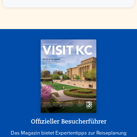
Offizieller Besucherführer
Das Magazin bietet Expertentipps zur Reiseplanung