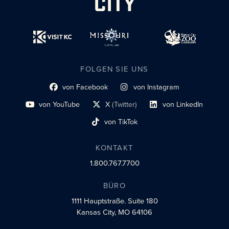
FOLGEN SIE UNS
von Facebook
von Instagram
Link zum sozialen Profil
Link zum sozialen Profil
von YouTube
X
(Twitter)
von LinkedIn
Link zum sozialen Profil
Social-Profil-Link
Link zum sozialen Profil
von TikTok
Link zum sozialen Profil
KONTAKT
1.800.767.7700
BÜRO
1111 Hauptstraße.
Suite 180
Kansas City, MO 64106