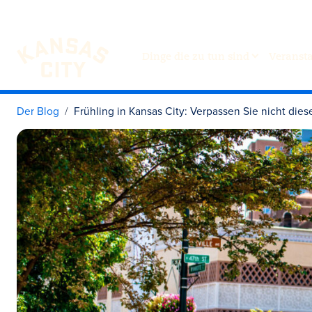
Dinge die zu tun sind
Veranst
Besuchen Sie KC
Zum Inhalt springen
Der Blog
Frühling in Kansas City: Verpassen Sie nicht die