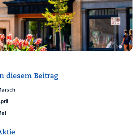
In diesem Beitrag
arsch
pril
ai
Aktie