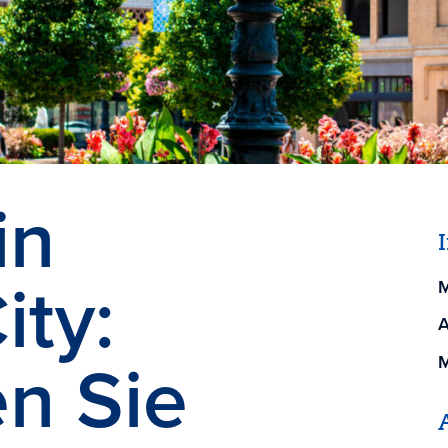
in
ity:
M
A
n Sie
M