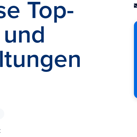
se Top-
s und
ltungen
C