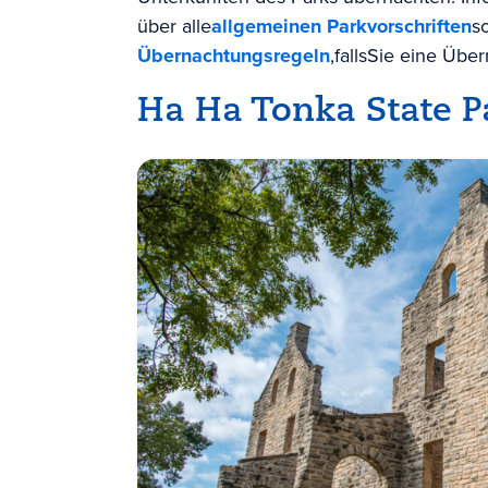
über alle
allgemeinen Parkvorschriften
s
Übernachtungsregeln
,
falls
Sie eine Über
Ha Ha Tonka State P