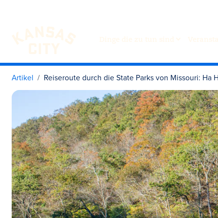
Dinge die zu tun sind
Veranst
Besuchen Sie KC
Zum Inhalt springen
Artikel
Reiseroute durch die State Parks von Missouri: Ha