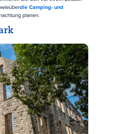
owie
über
die Camping- und
nachtung planen.
ark