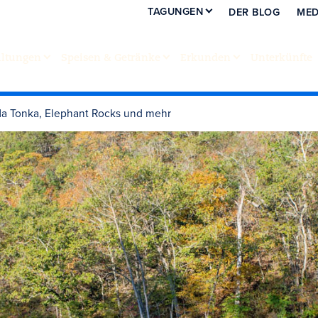
TAGUNGEN
DER BLOG
MED
altungen
Speisen & Getränke
Erkunden
Unterkünfte
 Ha Tonka, Elephant Rocks und mehr