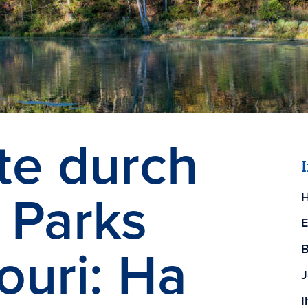
te durch
 Parks
H
E
ouri: Ha
B
J
I