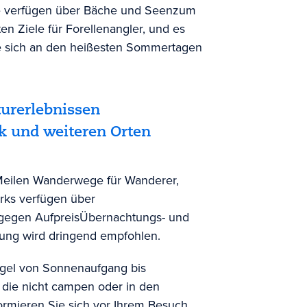
e verfügen über Bäche und Seen
zum
en Ziele für Forellenangler, und es
ie sich an den heißesten Sommertagen
turerlebnissen
rk und weiteren Orten
Meilen Wanderwege für Wanderer,
arks verfügen über
egen Aufpreis
Übernachtungs- und
erung wird dringend empfohlen.
Regel von Sonnenaufgang bis
 die nicht campen oder in den
ormieren Sie sich vor Ihrem Besuch