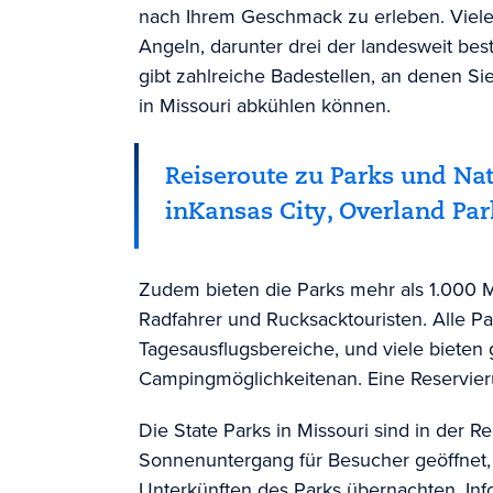
nach Ihrem Geschmack zu erleben. Viel
Angeln, darunter drei der landesweit best
gibt zahlreiche Badestellen, an denen S
in Missouri abkühlen können.
Reiseroute zu Parks und Na
in
Kansas City
, Overland Pa
Zudem bieten die Parks mehr als 1.000 
Radfahrer und Rucksacktouristen. Alle P
Tagesausflugsbereiche, und viele bieten
g
Campingmöglichkeiten
an
. Eine Reservi
Die State Parks in Missouri sind in der 
Sonnenuntergang für Besucher geöffnet,
Unterkünften des Parks übernachten. Inf