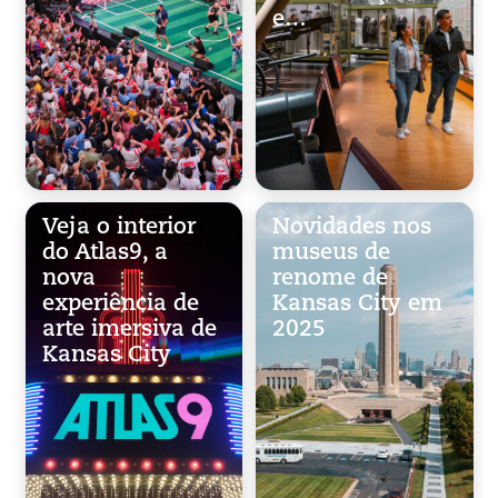
e…
Veja o interior
Novidades nos
do Atlas9, a
museus de
nova
renome de
experiência de
Kansas City em
arte imersiva de
2025
Kansas City