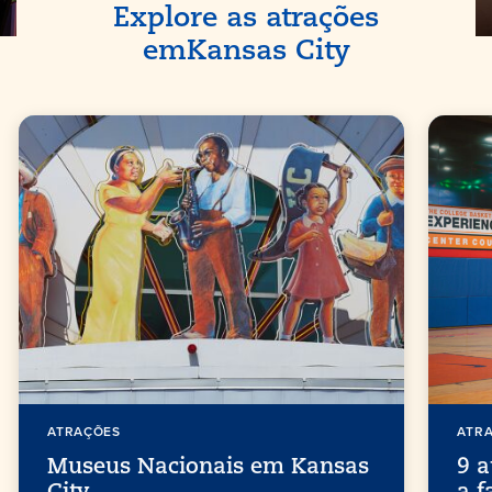
Explore as atrações
em
Kansas City
ATRAÇÕES
ATR
Museus Nacionais em Kansas
9 a