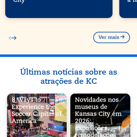
City
a f
Ver mais
Últimas notícias sobre as
atrações de KC
8 Ways to
Novidades nos
Experience the
museus de
Soccer Capital of
Kansas City em
America
2026:
exposições,
remodelações