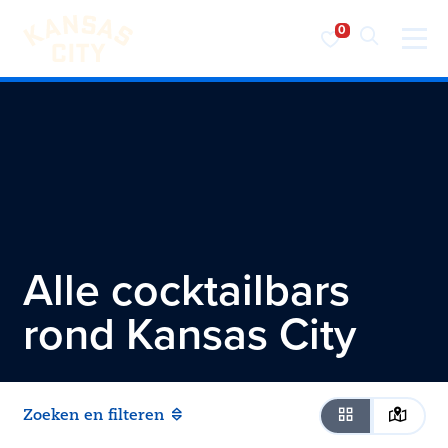
Bezoek KC
Ga naar inhoud
Alle cocktailbars
rond
Kansas City
Zoeken en filteren