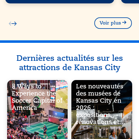
Voir plus
Dernières actualités sur les
attractions de Kansas City
8 Ways to
Les nouveautés
Experience the
des musées de
Soccer Capital of
Kansas City en
America
2026 :
expositions,
rénovations et…