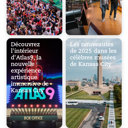
Découvrez
Les nouveautés
l'intérieur
de 2025 dans les
d'Atlas9, la
célèbres musées
nouvelle
de Kansas City
expérience
artistique
immersive de
Kansas City