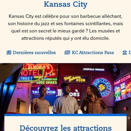
Kansas City
Kansas City est célèbre pour son barbecue alléchant,
son histoire du jazz et ses fontaines scintillantes, mais
quel est son secret le mieux gardé ? Les musées et
attractions réputés qui y ont élu domicile.
Dernières nouvelles
KC Attractions Pass
D
Découvrez les attractions