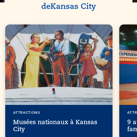
de
Kansas City
ATTRACTIONS
ATT
Musées nationaux à Kansas
9 a
City
fam