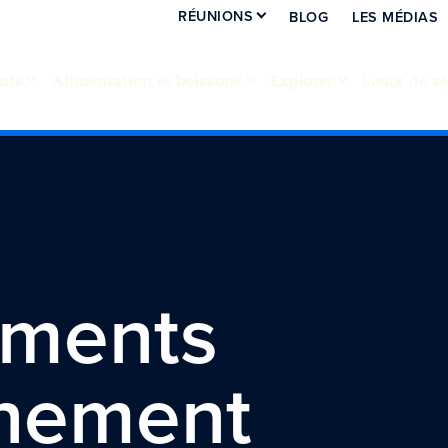
RÉUNIONS
BLOG
LES MÉDIAS
nts
Alimentation et boissons
Explorer
Lieux de sé
ements
gnement