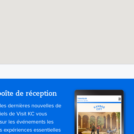
oîte de réception
les dernières nouvelles de
iels de Visit KC vous
sur les événements les
es expériences essentielles