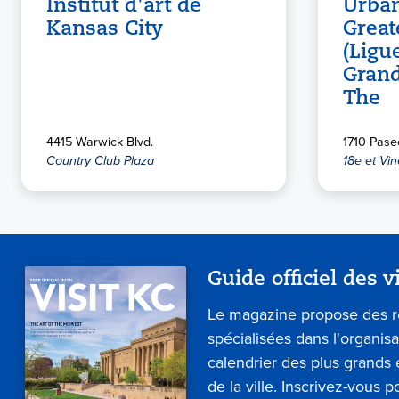
Institut d'art de
Urban
Kansas City
Great
(Ligu
Grand
The
4415 Warwick Blvd.
1710 Pase
Country Club Plaza
18e et Vin
Guide officiel des v
Le magazine propose des 
spécialisées dans l'organis
calendrier des plus grand
de la ville. Inscrivez-vous p