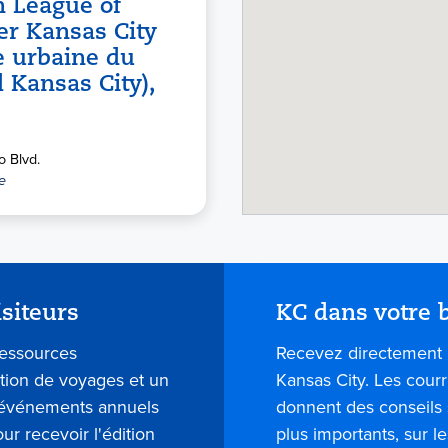
 League of
er Kansas City
e urbaine du
 Kansas City),
o Blvd.
e
isiteurs
KC dans votre b
ressources
Recevez directement 
ation de voyages et un
Kansas City. Les courr
s événements annuels
donnent des conseils 
our recevoir l'édition
plus importants, sur l