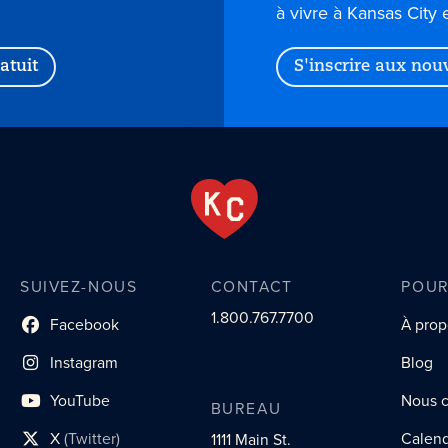
à vivre à Kansas City 
atuit
S'inscrire aux nou
SUIVEZ-NOUS
CONTACT
POUR
1.800.767.7700
Facebook
À prop
lien du profil social
Instagram
Blog
lien vers le profil social
YouTube
Nous c
BUREAU
lien vers le profil social
X
(Twitter)
Calend
1111 Main St.
lien vers le profil social