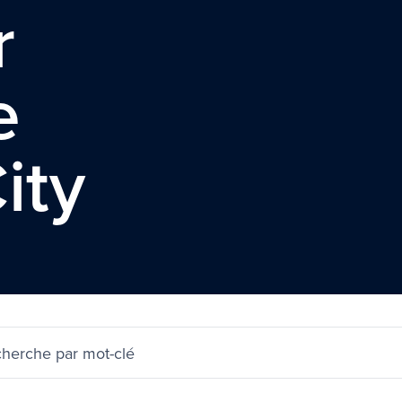
r
e
ity
herche par mot-clé