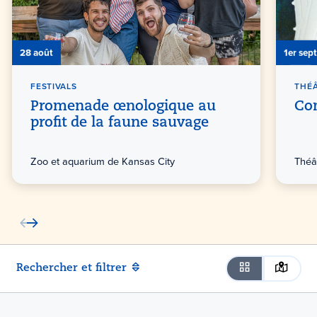
28 août
1er sep
FESTIVALS
THÉ
Promenade œnologique au
Co
profit de la faune sauvage
Zoo et aquarium de Kansas City
Théâ
Rechercher et filtrer