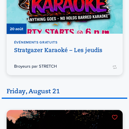
20 août
ÉVÉNEMENTS GRATUITS
Stratgazer Karaoké – Les jeudis
Broyeurs par STRETCH
Friday, August 21