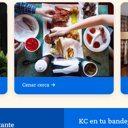
Cenar cerca
KC en tu bande
tante