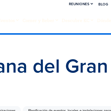
REUNIONES
BLOG
Eventos
Comer y Beber
Descubre KC
Dónde 
ana del Gran
izaciones
Planificación de eventos, locales e instalaciones par