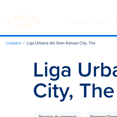
Cosas que hacer
Visita KC
Ir al contenido
Listados
Liga Urbana del Gran Kansas City, The
Liga Urb
City, The
Servicios de congresos
Empresas/Organ