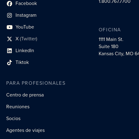
1.800.767.7700
Facebook
enlace al perfil social
Instagram
enlace de perfil social
YouTube
OFICINA
enlace de perfil social
X
(Twitter)
1111 Main St.
enlace al perfil social
Suite 180
LinkedIn
enlace al perfil social
Kansas City, MO 6
Tiktok
enlace al perfil social
PARA PROFESIONALES
Centro de prensa
Reuniones
Socios
Agentes de viajes