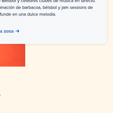
 Béisbol y célebres clubes de música en directo.
inación de barbacoa, béisbol y jam sessions de
funde en una dulce melodía.
la zona
y