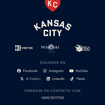
SÍGUENOS EN
Facebook
Instagram
YouTube
enlace al perfil social
enlace de perfil social
enlace de perfil social
X
(Twitter)
LinkedIn
Tiktok
enlace al perfil social
enlace al perfil social
enlace al perfil social
PÓNGASE EN CONTACTO CON
1.800.767.7700