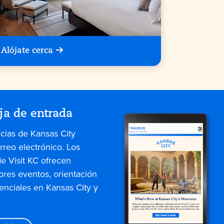
Alójate cerca
ja de entrada
icias de Kansas City
rreo electrónico. Los
de Visit KC ofrecen
ores eventos, orientación
enciales en Kansas City y