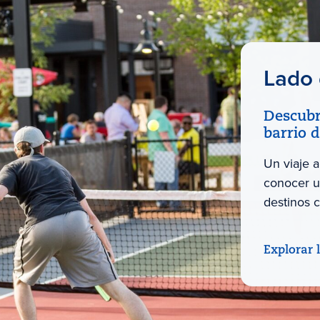
Lado
Descubr
barrio 
Un viaje a
conocer u
destinos 
Explorar 