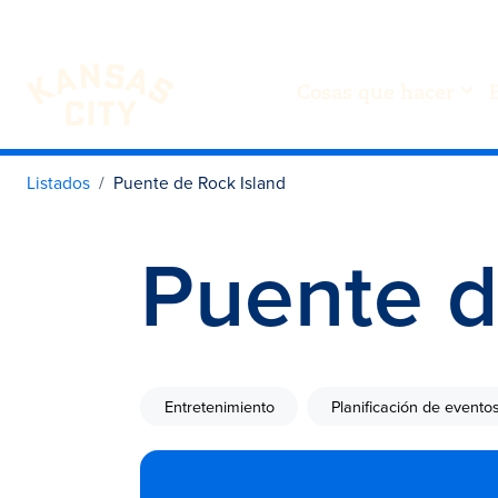
Cosas que hacer
Visita KC
Ir al contenido
Listados
Puente de Rock Island
Puente d
Entretenimiento
Planificación de evento