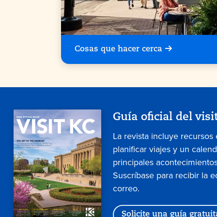
Cosas que hacer cerca
Guía oficial del visi
La revista incluye recursos
planificar viajes y un calen
principales acontecimientos
Suscríbase para recibir la e
correo.
Solicite una guía gratuit