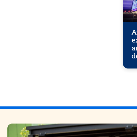
A
e
a
d