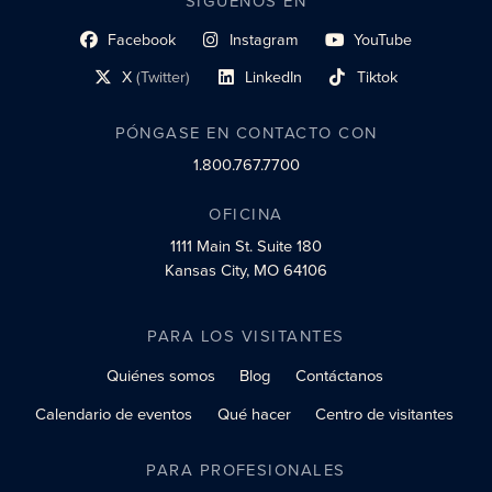
SÍGUENOS EN
Facebook
Instagram
YouTube
enlace al perfil social
enlace de perfil social
enlace de perfil social
X
(Twitter)
LinkedIn
Tiktok
enlace al perfil social
enlace al perfil social
enlace al perfil social
PÓNGASE EN CONTACTO CON
1.800.767.7700
OFICINA
1111 Main St.
Suite 180
Kansas City, MO 64106
PARA LOS VISITANTES
Quiénes somos
Blog
Contáctanos
Calendario de eventos
Qué hacer
Centro de visitantes
PARA PROFESIONALES