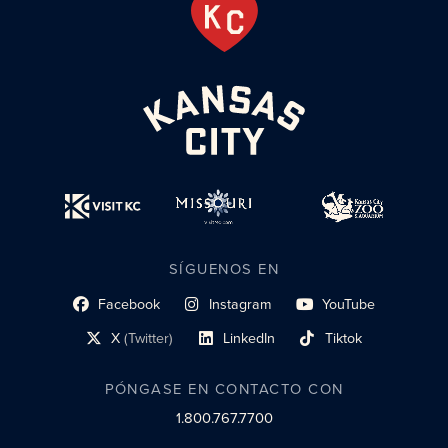
SÍGUENOS EN
Facebook
Instagram
YouTube
enlace al perfil social
enlace de perfil social
enlace de perfil social
X
(Twitter)
LinkedIn
Tiktok
enlace al perfil social
enlace al perfil social
enlace al perfil social
PÓNGASE EN CONTACTO CON
1.800.767.7700