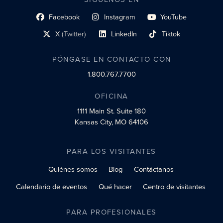
Facebook
Instagram
YouTube
enlace al perfil social
enlace de perfil social
enlace de perfil social
X
(Twitter)
LinkedIn
Tiktok
enlace al perfil social
enlace al perfil social
enlace al perfil social
PÓNGASE EN CONTACTO CON
1.800.767.7700
OFICINA
1111 Main St.
Suite 180
Kansas City, MO 64106
PARA LOS VISITANTES
Quiénes somos
Blog
Contáctanos
Calendario de eventos
Qué hacer
Centro de visitantes
PARA PROFESIONALES