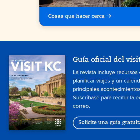
Cosas que hacer cerca
Guía oficial del visi
La revista incluye recursos
planificar viajes y un calen
principales acontecimientos
Suscríbase para recibir la e
correo.
Solicite una guía gratuit