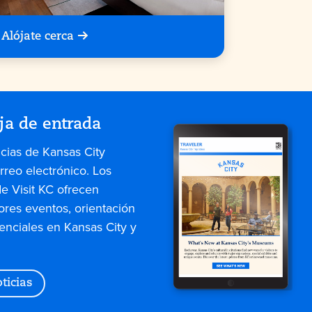
Alójate cerca
ja de entrada
icias de Kansas City
rreo electrónico. Los
de Visit KC ofrecen
ores eventos, orientación
enciales en Kansas City y
ticias