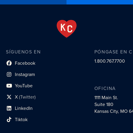
SÍGUENOS EN
PÓNGASE EN 
1.800.767.7700
Facebook
enlace al perfil social
Instagram
enlace de perfil social
YouTube
OFICINA
enlace de perfil social
X
(Twitter)
1111 Main St.
enlace al perfil social
Suite 180
LinkedIn
enlace al perfil social
Kansas City, MO 6
Tiktok
enlace al perfil social