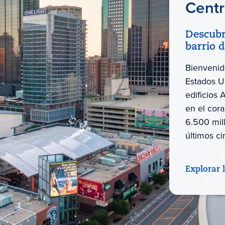
Centr
Descubr
barrio 
Bienvenid
Estados Un
edificios
en el cor
6.500 mil
últimos ci
Explorar 