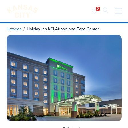
Visita KC
Ir al contenido
Listados
Holiday Inn KCI Airport and Expo Center