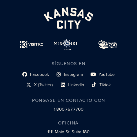
SÍGUENOS EN
Facebook
Instagram
YouTube
enlace al perfil social
enlace de perfil social
enlace de perfil social
X
(Twitter)
LinkedIn
Tiktok
enlace al perfil social
enlace al perfil social
enlace al perfil social
PÓNGASE EN CONTACTO CON
1.800.767.7700
OFICINA
1111 Main St.
Suite 180