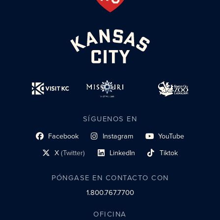
SÍGUENOS EN
Facebook
Instagram
YouTube
enlace al perfil social
enlace de perfil social
enlace de perfil social
X
(Twitter)
LinkedIn
Tiktok
enlace al perfil social
enlace al perfil social
enlace al perfil social
PÓNGASE EN CONTACTO CON
1.800.767.7700
OFICINA